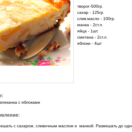
творог-500гр.
сахар - 125гр.
слив.масло - 100гр.
манка - 2ст.л.
яйца - 1шт.
сметана - 2ст.л.
яблоки - 4шт
е:
апеканка с яблоками
овление:
мешать с сахаром, сливочным маслом и манкой. Размешать до од