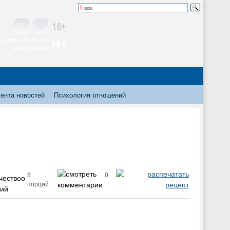
 читают более 300
тысяч человек
ента новостей
Психология отношений
8
0
порций