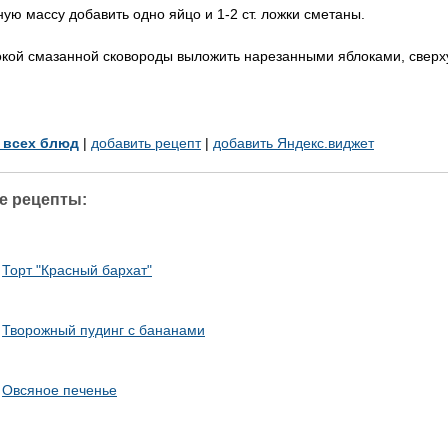
ную массу добавить одно яйцо и 1-2 ст. ложки сметаны.
окой смазанной сковороды выложить нарезанными яблоками, сверху 
у всех блюд
|
добавить рецепт
|
добавить Яндекс.виджет
е рецепты:
Торт "Красный бархат"
Творожный пудинг с бананами
Овсяное печенье