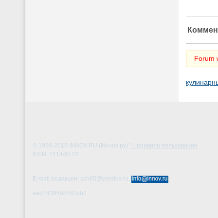
Коммен
Forum w
кулинарн
© 1996-2018
INNOV.RU (Иннов.ру)
* - правила пользования
ISSN: 2414-5122
E-mail редакции: vzh85@yandex.ru,
aad4439508463cb2