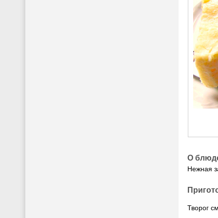
О блюд
Нежная з
Пригот
Творог с