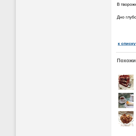
В творож
Дно глуб
к списк
Похожи