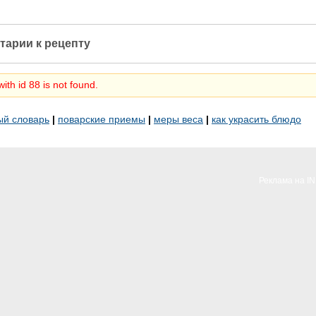
тарии к рецепту
ith id 88 is not found.
ый словарь
|
поварские приемы
|
меры веса
|
как украсить блюдо
Реклама на I