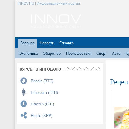
INNOV.RU | Информационный портал
Главная
Новости
Справка
Экономика
Общество
Происшествия
Спорт
Авто
К
КУРСЫ КРИПТОВАЛЮТ
Рецеп
Bitcoin (BTC)
Ethereum (ETH)
Litecoin (LTC)
Ripple (XRP)