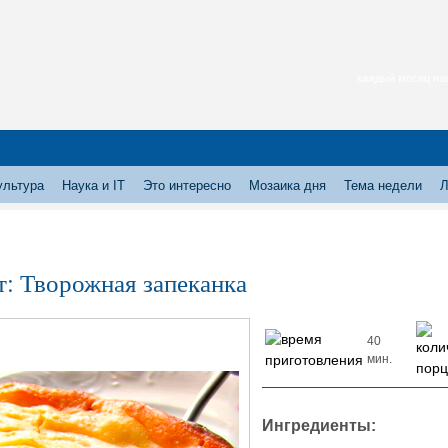
каждый месяц нас
ультура
Наука и IT
Это интересно
Мозаика дня
Тема недели
Л
т: Творожная запеканка
40
мин.
Ингредиенты: