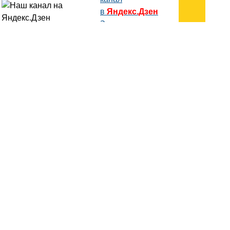
в
Яндекс.Дзен
Здесь есть другие наши
статьи!
Поиск
Карта сайта
© 1996-2026 INNOV.RU (Иннов.ру) -
информационное агентство.
* -
правила пользования
ISSN: 2414-5122