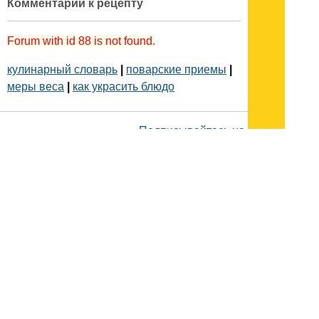
Комментарии к рецепту
Forum with id 88 is not found.
кулинарный словарь
|
поварские приемы
|
меры веса
|
как украсить блюдо
Подписывайтесь на наш
канал
в
Яндекс.Дзен
Здесь есть другие наши
статьи!