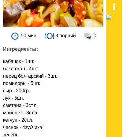
50 мин.
8 порций
0
Ингредиенты:
кабачок - 1шт.
баклажан - 4шт.
перец болгарский - 3шт.
помидоры - 5шт.
сыр - 200гр.
лук - 5шт.
сметана - 3ст.л.
майонез - 3ст.л.
кетчуп - 2ст.л.
чеснок - 4зубчика
зелень