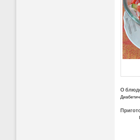
О блюд
Диабетиче
Пригот