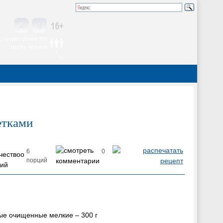
 читают более 300
тысяч человек
етками
6
0
порций
ые очищенные мелкие – 300 г