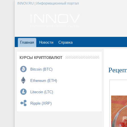
INNOV.RU | Информационный портал
Главная
Новости
Справка
КУРСЫ КРИПТОВАЛЮТ
Рецеп
Bitcoin (BTC)
Ethereum (ETH)
Litecoin (LTC)
Ripple (XRP)