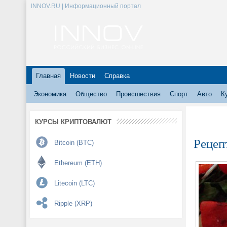
INNOV.RU | Информационный портал
Главная
Новости
Справка
Экономика
Общество
Происшествия
Спорт
Авто
К
КУРСЫ КРИПТОВАЛЮТ
Рецеп
Bitcoin (BTC)
Ethereum (ETH)
Litecoin (LTC)
Ripple (XRP)