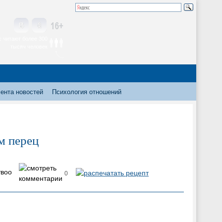
 читают более 300
тысяч человек
ента новостей
Психология отношений
м перец
0