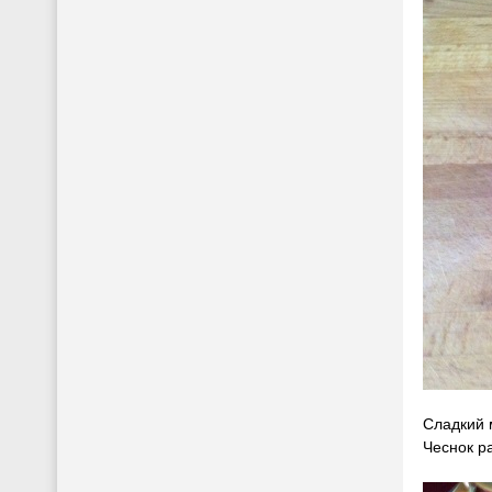
Сладкий 
Чеснок р