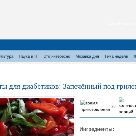
каждый месяц нас
ультура
Наука и IT
Это интересно
Мозаика дня
Тема недели
Л
ты для диабетиков: Запечённый под гриле
20
Ингредиенты: