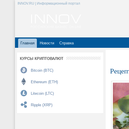
INNOV.RU | Информационный портал
Главная
Новости
Справка
КУРСЫ КРИПТОВАЛЮТ
Рецеп
Bitcoin (BTC)
Ethereum (ETH)
Litecoin (LTC)
Ripple (XRP)