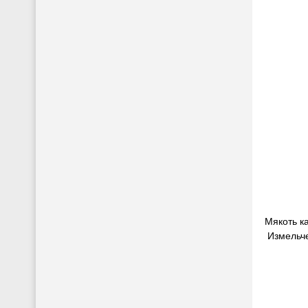
Мякоть к
Измельче