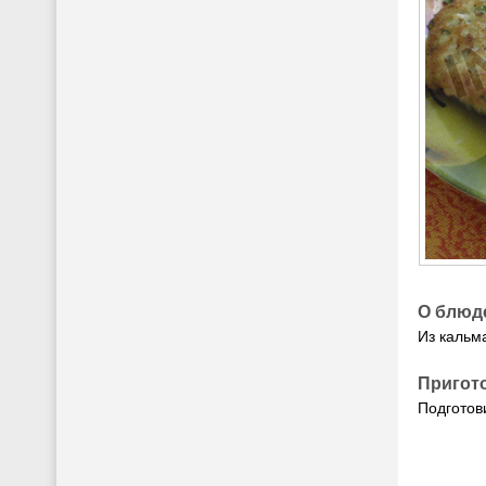
О блюд
Из кальм
Пригот
Подготов