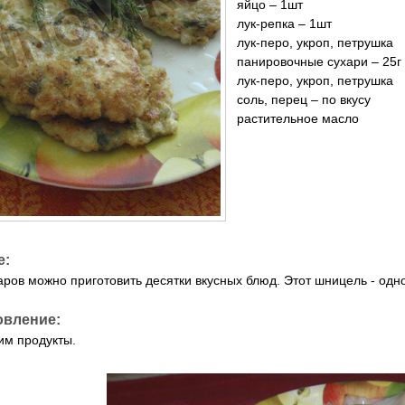
яйцо – 1шт
лук-репка – 1шт
лук-перо, укроп, петрушка
панировочные сухари – 25г
лук-перо, укроп, петрушка
соль, перец – по вкусу
растительное масло
е:
аров можно приготовить десятки вкусных блюд. Этот шницель - одно
овление:
им продукты.