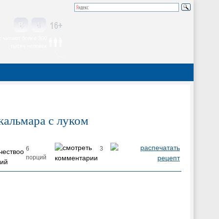
 читают более 300
тысяч человек
кальмара с луком
6
3
порций