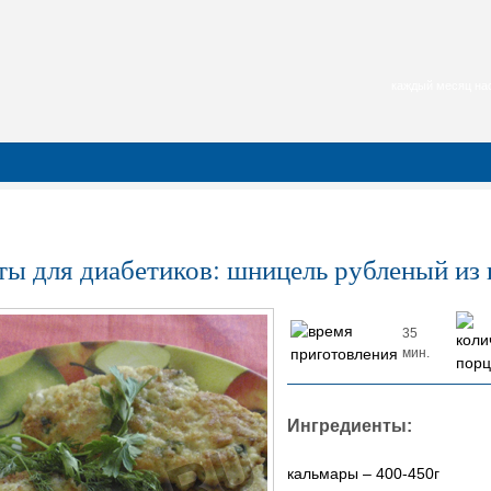
каждый месяц нас
ты для диабетиков: шницель рубленый из 
35
мин.
Ингредиенты:
кальмары – 400-450г