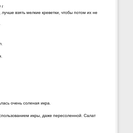
0 г
, лучше взять мелкие креветки, чтобы потом их не
г
л.
и.
алась очень соленая икра.
использованием икры, даже пересоленной. Салат