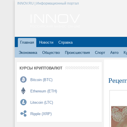
INNOV.RU | Информационный портал
Главная
Новости
Справка
Экономика
Общество
Происшествия
Спорт
Авто
К
КУРСЫ КРИПТОВАЛЮТ
Рецеп
Bitcoin (BTC)
Ethereum (ETH)
Litecoin (LTC)
Ripple (XRP)