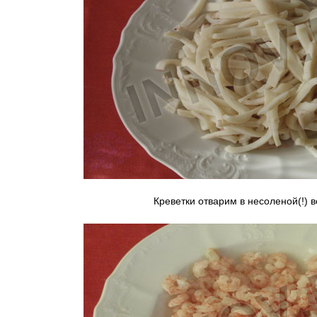
Креветки отварим в несоленой(!) 