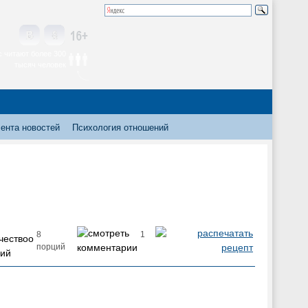
 читают более 300
тысяч человек
ента новостей
Психология отношений
8
1
порций