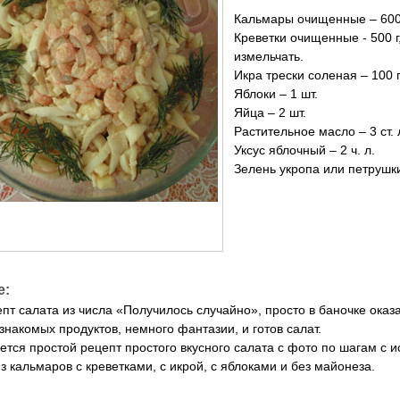
Кальмары очищенные – 60
Креветки очищенные - 500 г
измельчать.
Икра трески соленая – 100 
Яблоки – 1 шт.
Яйца – 2 шт.
Растительное масло – 3 ст. 
Уксус яблочный – 2 ч. л.
Зелень укропа или петрушк
е:
епт салата из числа «Получилось случайно», просто в баночке оказ
знакомых продуктов, немного фантазии, и готов салат.
ется простой рецепт простого вкусного салата с фото по шагам с 
з кальмаров с креветками, с икрой, с яблоками и без майонеза.