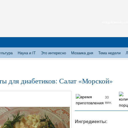
каждый месяц нас
ультура
Наука и IT
Это интересно
Мозаика дня
Тема недели
Л
ты для диабетиков: Салат «Морской»
30
мин.
Ингредиенты: