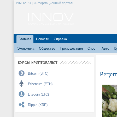
INNOV.RU | Информационный портал
Главная
Новости
Справка
Экономика
Общество
Происшествия
Спорт
Авто
К
КУРСЫ КРИПТОВАЛЮТ
Рецеп
Bitcoin (BTC)
Ethereum (ETH)
Litecoin (LTC)
Ripple (XRP)