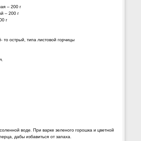
ая – 200 г
й – 200 г
00 г
- то острый, типа листовой горчицы
л.
соленной воде. При варке зеленого горошка и цветной
перца, дабы избавиться от запаха.