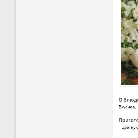
О блюд
Вкусное,
Пригот
Цветную