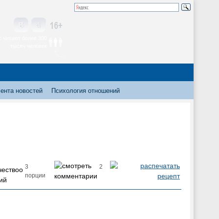
 читают более 300
тысяч человек
ента новостей
Психология отношений
3
2
порции