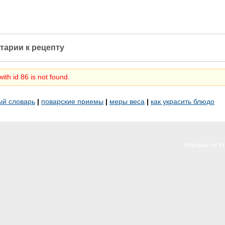
тарии к рецепту
ith id 86 is not found.
ый словарь
|
поварские приемы
|
меры веса
|
как украсить блюдо
Реклама на I