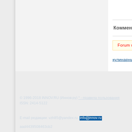
Коммен
Forum w
кулинарн
© 1996-2018
INNOV.RU (Иннов.ру)
* - правила пользования
ISSN: 2414-5122
E-mail редакции: vzh85@yandex.ru,
aad4439508463cb2