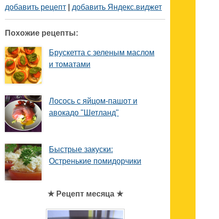
добавить рецепт
|
добавить Яндекс.виджет
Похожие рецепты:
Брускетта с зеленым маслом
и томатами
Лосось с яйцом-пашот и
авокадо "Шетланд"
Быстрые закуски:
Остренькие помидорчики
★ Рецепт месяца ★