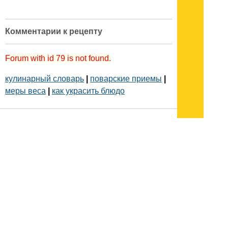
Комментарии к рецепту
Forum with id 79 is not found.
кулинарный словарь
|
поварские приемы
|
меры веса
|
как украсить блюдо
Подписывайтесь на наш
канал
в
Яндекс.Дзен
Здесь есть другие наши
статьи!