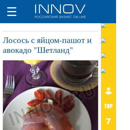
Лосось с яйцом-пашот и
авокадо "Шетланд"