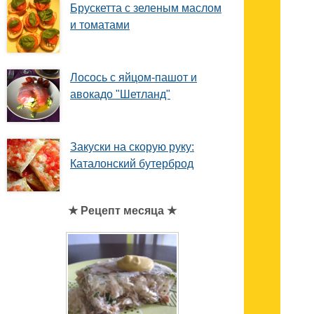
Брускетта с зеленым маслом
и томатами
Лосось с яйцом-пашот и
авокадо "Шетланд"
Закуски на скорую руку:
Каталонский бутерброд
★ Рецепт месяца ★