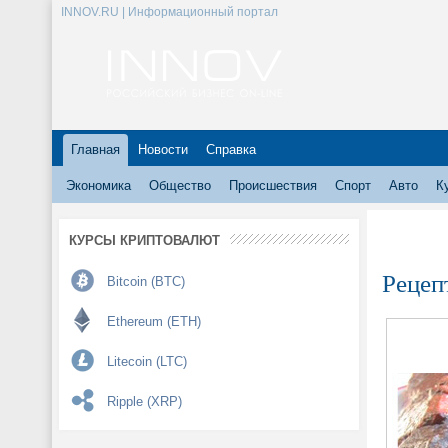
INNOV.RU | Информационный портал
Главная
Новости
Справка
Экономика
Общество
Происшествия
Спорт
Авто
К
КУРСЫ КРИПТОВАЛЮТ
Рецеп
Bitcoin (BTC)
Ethereum (ETH)
Litecoin (LTC)
Ripple (XRP)