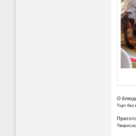
О блюд
Торт без
Пригот
Творог,с