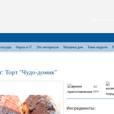
каждый месяц нас
ультура
Наука и IT
Это интересно
Мозаика дня
Тема недели
Л
т: Торт "Чудо-домик"
40
мин.
Ингредиенты: