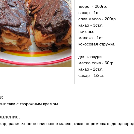
творог - 200гр.
сахар - 1ст.
слив.масло - 200гр.
какао - 3ст.л.
печенье
молоко - 1ст.
кокосовая стружка
для глазури:
масло слив.- 60гр.
какао - 2ст.л.
сахар - 1/2ст.
е:
 выпечки с творожным кремом
овление:
ахар, размягченное сливочное масло, какао перемешать до однор