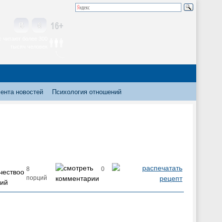
 читают более 300
тысяч человек
ента новостей
Психология отношений
8
0
порций