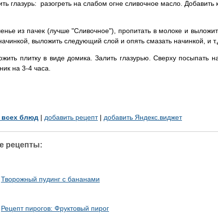
ить глазурь: разогреть на слабом огне сливочное масло. Добавить 
ченье из пачек (лучше "Сливочное"), пропитать в молоке и выложит
начинкой, выложить следующий слой и опять смазать начинкой, и т.
ожить плитку в виде домика. Залить глазурью. Сверху посыпать н
ик на 3-4 часа.
у всех блюд
|
добавить рецепт
|
добавить Яндекс.виджет
е рецепты:
Творожный пудинг с бананами
Рецепт пирогов: Фруктовый пирог