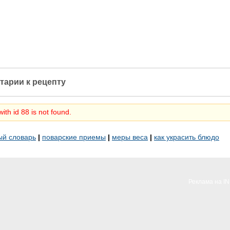
тарии к рецепту
ith id 88 is not found.
ый словарь
|
поварские приемы
|
меры веса
|
как украсить блюдо
Реклама на I