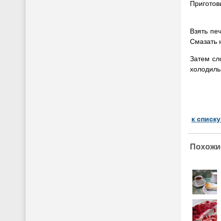
Приготов
Взять пе
Смазать 
Затем сл
холодильн
к списк
Похожи