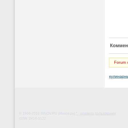
Коммен
Forum w
кулинарн
© 1996-2018
INNOV.RU (Иннов.ру)
* - правила пользования
ISSN: 2414-5122