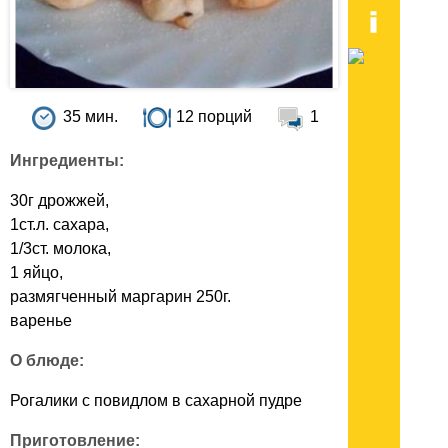
35 мин.
12 порций
1
Ингредиенты:
30г дрожжей,
1ст.л. сахара,
1/3ст. молока,
1 яйцо,
размягченный маргарин 250г.
варенье
О блюде:
Рогалики с повидлом в сахарной пудре
Приготовление: