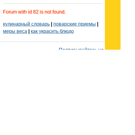
Forum with id 82 is not found.
кулинарный словарь
|
поварские приемы
|
меры веса
|
как украсить блюдо
Подписывайтесь на наш
канал
в
Яндекс.Дзен
Здесь есть другие наши
статьи!
Поиск