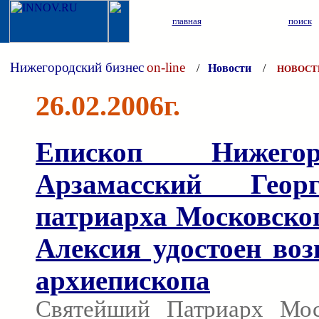
главная
поиск
Нижегородский бизнес
on-line
/
Новости
/
НОВОСТ
26.02.2006г.
Епископ Нижего
Арзамасский Геор
патриарха Московског
Алексия удостоен воз
архиепископа
Святейший Патриарх Мос