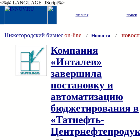
<%@ LANGUAGE=JScript%>
главная
поиск
Нижегородский бизнес
on-line
/
Новости
/
НОВОСТ
Компания
«Инталев»
завершила
постановку и
автоматизацию
бюджетирования в
«Татнефть-
Центрнефтепродук