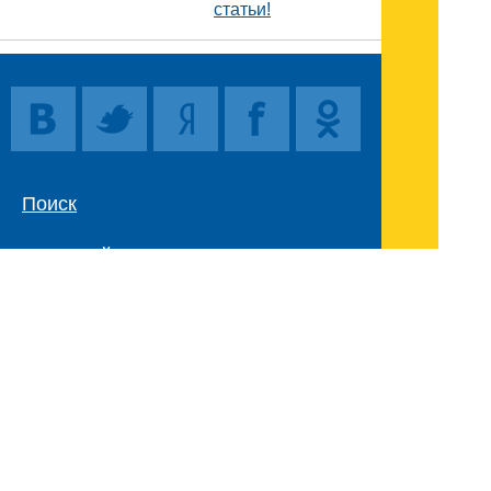
статьи!
Поиск
Карта сайта
© 1996-2026 INNOV.RU (Иннов.ру) -
информационное агентство.
* -
правила пользования
ISSN: 2414-5122
E-mail редакции: